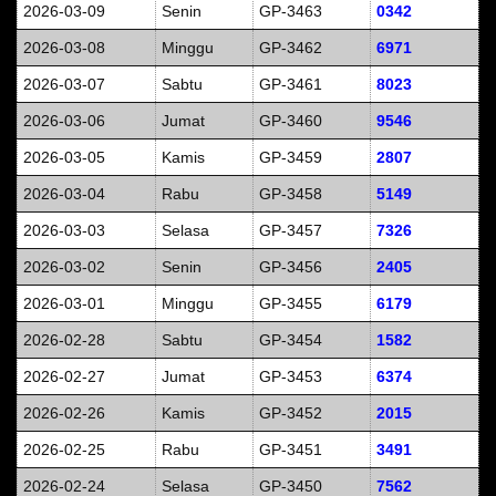
2026-03-09
Senin
GP-3463
0342
2026-03-08
Minggu
GP-3462
6971
2026-03-07
Sabtu
GP-3461
8023
2026-03-06
Jumat
GP-3460
9546
2026-03-05
Kamis
GP-3459
2807
2026-03-04
Rabu
GP-3458
5149
2026-03-03
Selasa
GP-3457
7326
2026-03-02
Senin
GP-3456
2405
2026-03-01
Minggu
GP-3455
6179
2026-02-28
Sabtu
GP-3454
1582
2026-02-27
Jumat
GP-3453
6374
2026-02-26
Kamis
GP-3452
2015
2026-02-25
Rabu
GP-3451
3491
2026-02-24
Selasa
GP-3450
7562