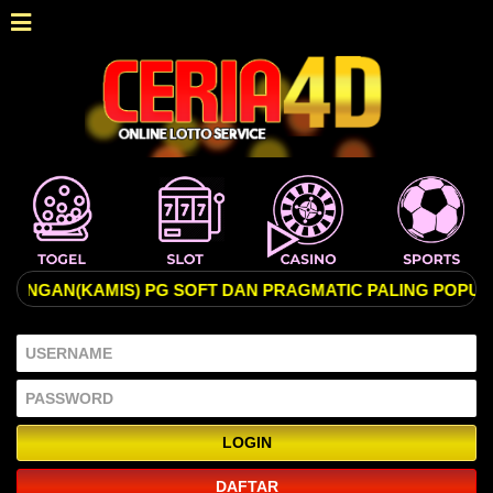
MIS) PG SOFT DAN PRAGMATIC PALING POPULAR | WA AKTI
DAFTAR