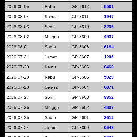
2026-08-05
Rabu
GP-3612
8591
2026-08-04
Selasa
GP-3611
1947
2026-08-03
Senin
GP-3610
3206
2026-08-02
Minggu
GP-3609
4937
2026-08-01
Sabtu
GP-3608
6184
2026-07-31
Jumat
GP-3607
1295
2026-07-30
Kamis
GP-3606
8460
2026-07-29
Rabu
GP-3605
5029
2026-07-28
Selasa
GP-3604
6871
2026-07-27
Senin
GP-3603
9352
2026-07-26
Minggu
GP-3602
4807
2026-07-25
Sabtu
GP-3601
2613
2026-07-24
Jumat
GP-3600
0548