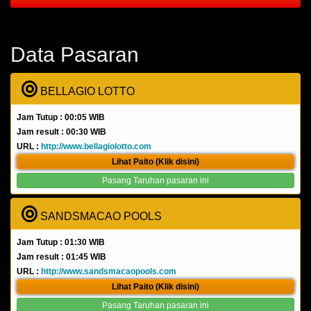
Data Pasaran
BELLAGIO LOTTO
Jam Tutup : 00:05 WIB
Jam result : 00:30 WIB
URL :
http://www.bellagiolotto.com
Lihat Paito (Klik disini)
Pasang Taruhan pasaran ini
SANDSMACAO POOLS
Jam Tutup : 01:30 WIB
Jam result : 01:45 WIB
URL :
http://www.sandsmacaopools.com
Lihat Paito (Klik disini)
Pasang Taruhan pasaran ini