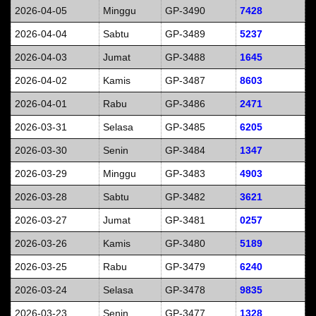
2026-04-05
Minggu
GP-3490
7428
2026-04-04
Sabtu
GP-3489
5237
2026-04-03
Jumat
GP-3488
1645
2026-04-02
Kamis
GP-3487
8603
2026-04-01
Rabu
GP-3486
2471
2026-03-31
Selasa
GP-3485
6205
2026-03-30
Senin
GP-3484
1347
2026-03-29
Minggu
GP-3483
4903
2026-03-28
Sabtu
GP-3482
3621
2026-03-27
Jumat
GP-3481
0257
2026-03-26
Kamis
GP-3480
5189
2026-03-25
Rabu
GP-3479
6240
2026-03-24
Selasa
GP-3478
9835
2026-03-23
Senin
GP-3477
1328