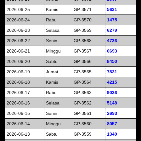
2026-06-25
Kamis
GP-3571
5631
2026-06-24
Rabu
GP-3570
1475
2026-06-23
Selasa
GP-3569
6279
2026-06-22
Senin
GP-3568
4736
2026-06-21
Minggu
GP-3567
0693
2026-06-20
Sabtu
GP-3566
8450
2026-06-19
Jumat
GP-3565
7831
2026-06-18
Kamis
GP-3564
4215
2026-06-17
Rabu
GP-3563
9036
2026-06-16
Selasa
GP-3562
5148
2026-06-15
Senin
GP-3561
2693
2026-06-14
Minggu
GP-3560
8057
2026-06-13
Sabtu
GP-3559
1349