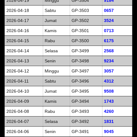
2026-04-19
Minggu
GP-3504
9184
2026-04-18
Sabtu
GP-3503
0657
2026-04-17
Jumat
GP-3502
3524
2026-04-16
Kamis
GP-3501
0713
2026-04-15
Rabu
GP-3500
6175
2026-04-14
Selasa
GP-3499
2568
2026-04-13
Senin
GP-3498
9234
2026-04-12
Minggu
GP-3497
3057
2026-04-11
Sabtu
GP-3496
4312
2026-04-10
Jumat
GP-3495
9508
2026-04-09
Kamis
GP-3494
1743
2026-04-08
Rabu
GP-3493
4260
2026-04-07
Selasa
GP-3492
1831
2026-04-06
Senin
GP-3491
9045