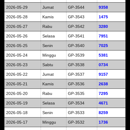
2026-05-29
Jumat
GP-3544
9358
2026-05-28
Kamis
GP-3543
1475
2026-05-27
Rabu
GP-3542
3280
2026-05-26
Selasa
GP-3541
7951
2026-05-25
Senin
GP-3540
7025
2026-05-24
Minggu
GP-3539
5381
2026-05-23
Sabtu
GP-3538
0734
2026-05-22
Jumat
GP-3537
9157
2026-05-21
Kamis
GP-3536
2638
2026-05-20
Rabu
GP-3535
7295
2026-05-19
Selasa
GP-3534
4671
2026-05-18
Senin
GP-3533
8259
2026-05-17
Minggu
GP-3532
1736