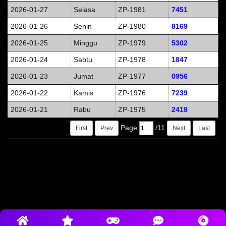
2026-01-27
Selasa
ZP-1981
7451
2026-01-26
Senin
ZP-1980
8169
2026-01-25
Minggu
ZP-1979
5302
2026-01-24
Sabtu
ZP-1978
1847
2026-01-23
Jumat
ZP-1977
0956
2026-01-22
Kamis
ZP-1976
7239
2026-01-21
Rabu
ZP-1975
2418
Page
/
11
First
Prev
Next
Last