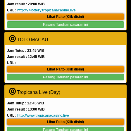
Jam result : 20:00 WIB
URL :
http://24lottery.tropicanacasino.live
Lihat Paito (Klik disini)
Pasang Taruhan pasaran ini
TOTO MACAU
Jam Tutup : 23:45 WIB
Jam result : 12:45 WIB
URL :
Lihat Paito (Klik disini)
Pasang Taruhan pasaran ini
Tropicana Live (Day)
Jam Tutup : 12:45 WIB
Jam result : 13:00 WIB
URL :
http://www.tropicanacasino.live
Lihat Paito (Klik disini)
Pasang Taruhan pasaran ini