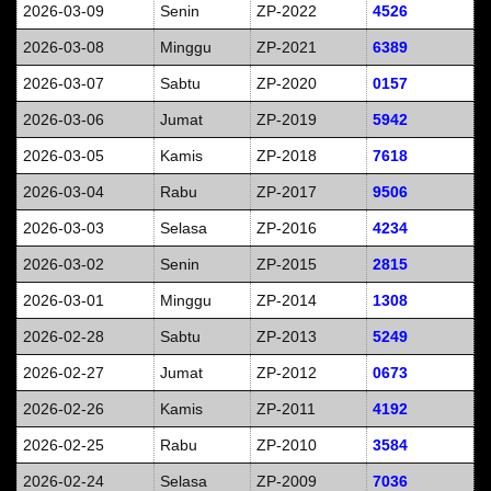
2026-03-09
Senin
ZP-2022
4526
2026-03-08
Minggu
ZP-2021
6389
2026-03-07
Sabtu
ZP-2020
0157
2026-03-06
Jumat
ZP-2019
5942
2026-03-05
Kamis
ZP-2018
7618
2026-03-04
Rabu
ZP-2017
9506
2026-03-03
Selasa
ZP-2016
4234
2026-03-02
Senin
ZP-2015
2815
2026-03-01
Minggu
ZP-2014
1308
2026-02-28
Sabtu
ZP-2013
5249
2026-02-27
Jumat
ZP-2012
0673
2026-02-26
Kamis
ZP-2011
4192
2026-02-25
Rabu
ZP-2010
3584
2026-02-24
Selasa
ZP-2009
7036