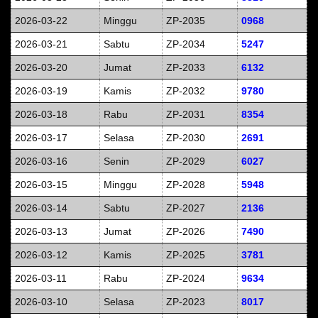
2026-03-22
Minggu
ZP-2035
0968
2026-03-21
Sabtu
ZP-2034
5247
2026-03-20
Jumat
ZP-2033
6132
2026-03-19
Kamis
ZP-2032
9780
2026-03-18
Rabu
ZP-2031
8354
2026-03-17
Selasa
ZP-2030
2691
2026-03-16
Senin
ZP-2029
6027
2026-03-15
Minggu
ZP-2028
5948
2026-03-14
Sabtu
ZP-2027
2136
2026-03-13
Jumat
ZP-2026
7490
2026-03-12
Kamis
ZP-2025
3781
2026-03-11
Rabu
ZP-2024
9634
2026-03-10
Selasa
ZP-2023
8017